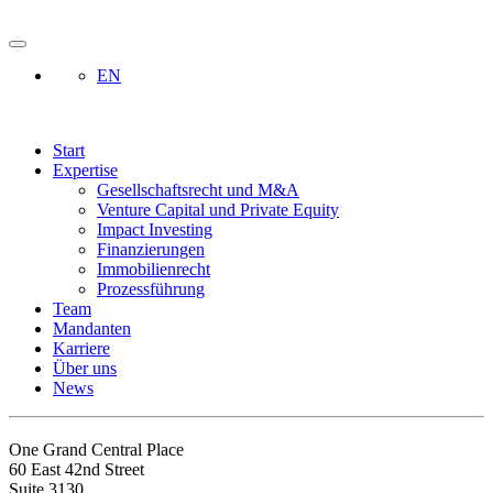
EN
Start
Expertise
Gesellschaftsrecht und M&A
Venture Capital und Private Equity
Impact Investing
Finanzierungen
Immobilienrecht
Prozessführung
Team
Mandanten
Karriere
Über uns
News
One Grand Central Place
60 East 42nd Street
Suite 3130