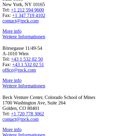
New York, NY 10165
Tel:
+1 212 594 9600
Fax:
+1 347 719 4102
contact@rpck.com
More info
Weitere Informationen
Börsegasse 11/49-54
A-1010 Wien
Tel:
+43 1 532 02 50
Fax:
+43 1 532 02 51
office@rpck.com
More info
Weitere Informationen
Beck Venture Center, Colorado School of Mines
1700 Washington Ave, Suite 264
Golden, CO 80401
Tel:
+1 720 778 3062
contact@rpck.com
More info
Weitere Informationen