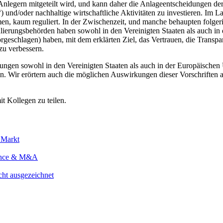
Anlegern mitgeteilt wird, und kann daher die Anlageentscheidungen der 
 und/oder nachhaltige wirtschaftliche Aktivitäten zu investieren. Im
n, kaum reguliert. In der Zwischenzeit, und manche behaupten folge
erungsbehörden haben sowohl in den Vereinigten Staaten als auch in de
schlagen) haben, mit dem erklärten Ziel, das Vertrauen, die Transpa
zu verbessern.
Regelungen sowohl in den Vereinigten Staaten als auch in der Europäi
. Wir erörtern auch die möglichen Auswirkungen dieser Vorschriften a
it Kollegen zu teilen.
 Markt
nance & M&A
ht ausgezeichnet