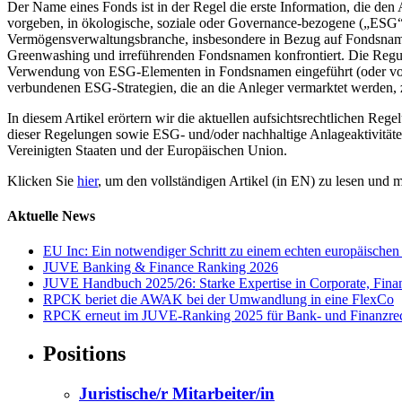
Der Name eines Fonds ist in der Regel die erste Information, die den 
vorgeben, in ökologische, soziale oder Governance-bezogene („ESG“)
Vermögensverwaltungsbranche, insbesondere in Bezug auf Fondsname
Greenwashing und irreführenden Fondsnamen konfrontiert. Die Reguli
Verwendung von ESG-Elementen in Fondsnamen eingeführt (oder vorge
verbundenen ESG-Strategien, die an die Anleger vermarktet werden, 
In diesem Artikel erörtern wir die aktuellen aufsichtsrechtlichen 
dieser Regelungen sowie ESG- und/oder nachhaltige Anlageaktivitäten
Vereinigten Staaten und der Europäischen Union.
Klicken Sie
hier
, um den vollständigen Artikel (in EN) zu lesen und m
Aktuelle News
EU Inc: Ein notwendiger Schritt zu einem echten europäischen
JUVE Banking & Finance Ranking 2026
JUVE Handbuch 2025/26: Starke Expertise in Corporate, Fi
RPCK beriet die AWAK bei der Umwandlung in eine FlexCo
RPCK erneut im JUVE-Ranking 2025 für Bank- und Finanzrec
Positions
Juristische/r Mitarbeiter/in