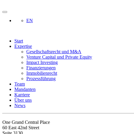
EN
Start
Expertise
Gesellschaftsrecht und M&A
Venture Capital und Private Equity
Impact Investing
Finanzierungen
Immobilienrecht
Prozessführung
Team
Mandanten
Karriere
Über uns
News
One Grand Central Place
60 East 42nd Street
Suite 3130