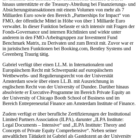
hinaus unterstützte er die Treasury-Abteilung bei Finanzierungs- und
Absicherungstransaktionen mit einem Volumen von mehr als 7
Milliarden Euro sowie den Bereich „Partnerships for Impact“ von
FMO, der öffentliche Mittel in Höhe von über 1 Milliarde Euro
verwaltet. In dieser Funktion befasste er sich intensiv mit Fragen der
Fonds-Governance und internen Richtlinien und wirkte unter
anderem in den FMO-Arbeitsgruppen zur Investment Fund
Benchmark Matrix, zu Derivaten und zum Brexit mit. Zuvor war er
in juristischen Funktionen bei Booking.com, Bentley Systems und
Greenberg Traurig tätig.
Gabriel verfügt über einen LL.M. in Internationalem und
Europäischem Recht mit Schwerpunkt auf europäischem
Wettbewerbs- und Regulierungsrecht von der Universität
Amsterdam sowie über einen LL.B. mit Auszeichnung in
englischem Recht von der University of Dundee. Darüber hinaus
absolvierte er Executive-Programme im Bereich Private Equity an
der University of Chicago Booth School of Business und im
Bereich Entrepreneurial Finance am Amsterdam Institute of Finance.
Zudem verfügt er über berufliche Zertifizierungen der Institutional
Limited Partners Association (ILPA), darunter „ILPA Institute:
Legal Documents – Intensive“ und „ILPA Institute: Theory and
Concepts of Private Equity Comprehensive“. Neben seiner
anwaltlichen Tätigkeit ist Gabriel als Gastdozent an der University