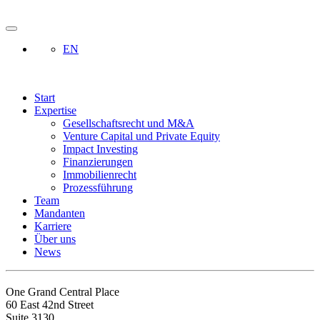
EN
Start
Expertise
Gesellschaftsrecht und M&A
Venture Capital und Private Equity
Impact Investing
Finanzierungen
Immobilienrecht
Prozessführung
Team
Mandanten
Karriere
Über uns
News
One Grand Central Place
60 East 42nd Street
Suite 3130