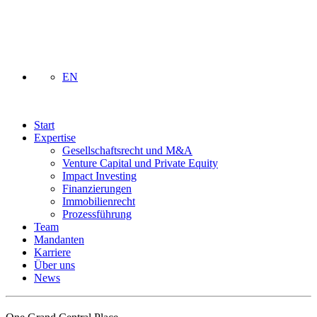
EN
Start
Expertise
Gesellschaftsrecht und M&A
Venture Capital und Private Equity
Impact Investing
Finanzierungen
Immobilienrecht
Prozessführung
Team
Mandanten
Karriere
Über uns
News