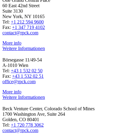
One Grand Central Place
60 East 42nd Street
Suite 3130
New York, NY 10165
Tel:
+1 212 594 9600
Fax:
+1 347 719 4102
contact@rpck.com
More info
Weitere Informationen
Börsegasse 11/49-54
A-1010 Wien
Tel:
+43 1 532 02 50
Fax:
+43 1 532 02 51
office@rpck.com
More info
Weitere Informationen
Beck Venture Center, Colorado School of Mines
1700 Washington Ave, Suite 264
Golden, CO 80401
Tel:
+1 720 778 3062
contact@rpck.com